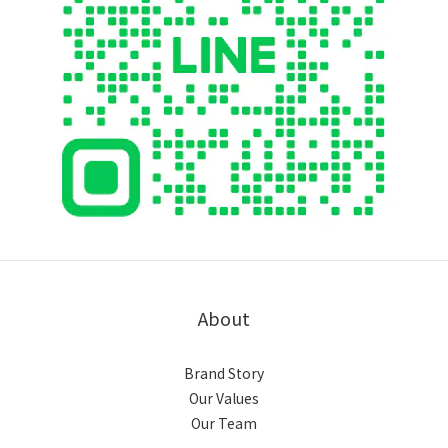
About
Brand Story
Our Values
Our Team