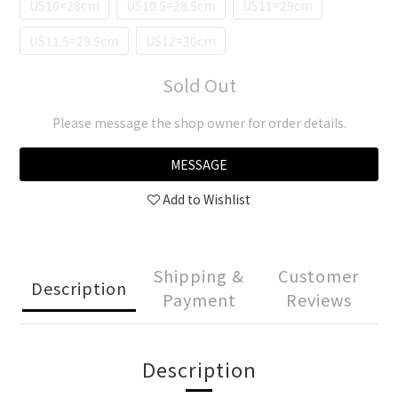
US10=28cm
US10.5=28.5cm
US11=29cm
US11.5=29.5cm
US12=30cm
Sold Out
Please message the shop owner for order details.
MESSAGE
Add to Wishlist
Shipping &
Customer
Description
Payment
Reviews
Description