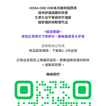
HOKA ONE ONE系列擁有超厚底
提供舒適減震的效果
久穿久站不會感到不適感
超舒適的拖鞋替代品
<版型建議>
版型正常原尺寸穿即可，腳板偏寬拿大半號
全新歐洲公司貨
商品皆為現貨，下單後1-2天出貨
訂單出貨皆扣上專屬防盜扣，如需退換貨請勿拆除
< 退換貨政策 >
聯絡我們