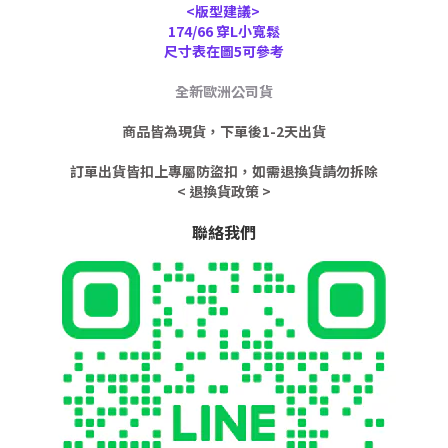
<版型建議>
174/66 穿L小寬鬆
尺寸表在圖5可參考
全新歐洲公司貨
商品皆為現貨，下單後1-2天出貨
訂單出貨皆扣上專屬防盜扣，如需退換貨請勿拆除
< 退換貨政策 >
聯絡我們