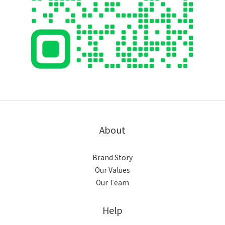
About
Brand Story
Our Values
Our Team
Help