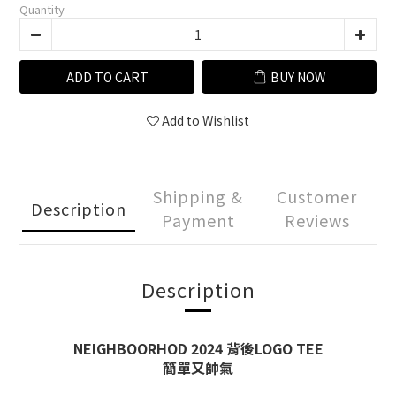
Quantity
ADD TO CART
BUY NOW
Add to Wishlist
Shipping &
Customer
Description
Payment
Reviews
Description
NEIGHBOORHOD 2024 背後LOGO TEE
簡單又帥氣