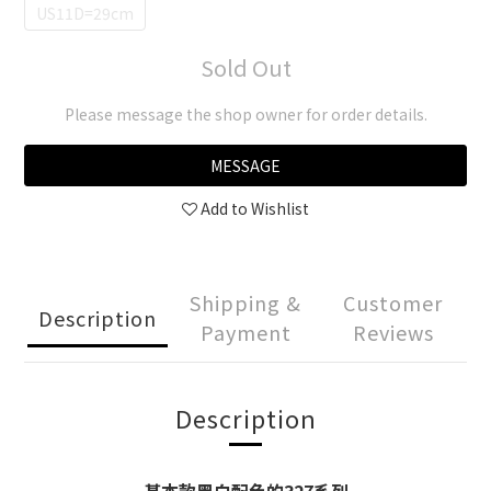
US11D=29cm
Sold Out
Please message the shop owner for order details.
MESSAGE
Add to Wishlist
Shipping &
Customer
Description
Payment
Reviews
Description