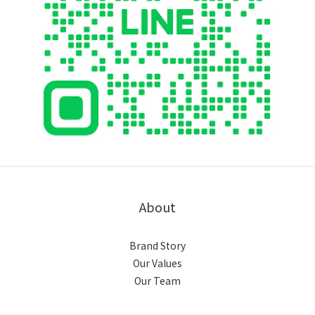
About
Brand Story
Our Values
Our Team