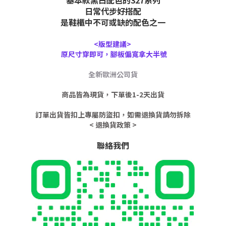
基本款黑白配色的327系列
日常代步好搭配
是鞋櫃中不可或缺的配色之一
<版型建議>
原尺寸穿即可，腳板偏寬拿大半號
全新歐洲公司貨
商品皆為現貨，下單後1-2天出貨
訂單出貨皆扣上專屬防盜扣，如需退換貨請勿拆除
< 退換貨政策 >
聯絡我們