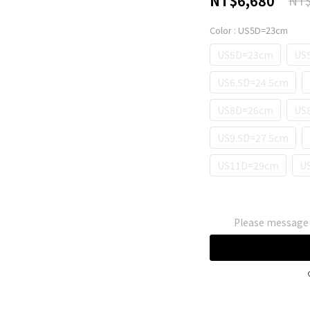
NT$6,680
NT$
Color
: US5D=23cm
US5D=23cm
US
US6.5D=24.5cm
US8D=26cm
US
US9.5D=27.5cm
US11D=29cm
U
Please message t