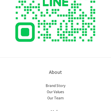
About
Brand Story
Our Values
Our Team