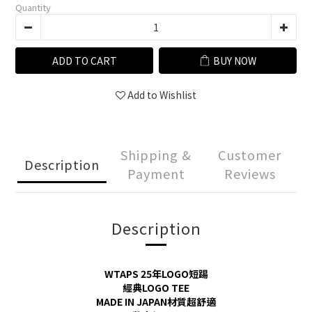
Quantity
ADD TO CART
BUY NOW
Add to Wishlist
Shipping &
Customer
Description
Payment
Reviews
Description
WTAPS 25年LOGO短踢
經典LOGO TEE
MADE IN JAPAN材質超舒適