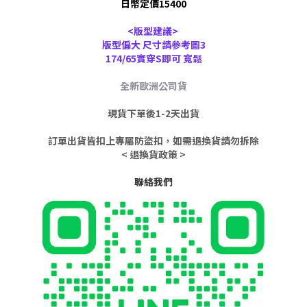
日幣定價15400
<版型建議>
版型偏大 尺寸請參考圖3
174/65實穿S即可 寬鬆
全新歐洲公司貨
現貨下單後1-2天出貨
訂單出貨皆扣上專屬防盜扣，如需退換貨請勿拆除
< 退換貨政策 >
聯絡我們