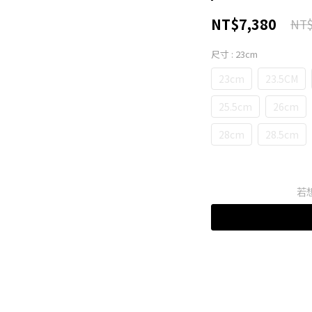
NT$7,380
NT$
尺寸
: 23cm
23cm
23.5CM
25.5cm
26cm
28cm
28.5cm
若