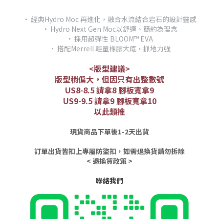
• 經典Hydro Moc 再進化，融合水流結合岩石的設計靈感
• Hydro Next Gen Moc以舒適、簡約為理念
• 採用超彈性 BLOOM™ EVA
• 搭配Merrell 輕量橡膠大底，抓地力強
<版型建議>
版型稍偏大，但因只有出整數號
US8-8.5 請拿8 腳板寬拿9
US9-9.5 請拿9 腳板寬拿10
以此類推
現貨商品下單後1-2天出貨
訂單出貨皆扣上專屬防盜扣，如需退換貨請勿拆除
< 退換貨政策 >
聯絡我們