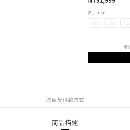
NT$1,999
尺寸
: US8
US8
US9
US
若
送貨及付款方式
商品描述